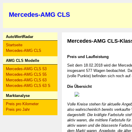
Mercedes-AMG CLS
AutoWertRadar
Mercedes-AMG CLS-Klas
Startseite
Mercedes-AMG CLS
Preis und Laufleistung
AMG CLS Modelle
Seit dem 18.02.2018 wird der Merce
Mercedes-AMG CLS 53
insgesamt 577 Wagen beobachtet. Dav
Mercedes-AMG CLS 55
(volle Punkte) befinden sich noch auf
Mercedes-AMG CLS 63
Mercedes-AMG CLS 63 S
Die Übersicht
Marktanalyse
Preis pro Kilometer
Volle Kreise stehen für aktuelle Angeb
Preis pro Jahr
also wahrscheinlich bereits verkaufte 
dargestellt: Die kräfigte Farbstufe ste
aktiv waren, die mittlere Farbstufe fü
aktiv waren und die blasseste Farbstu
dem Markt waren. Angebote, die älter 