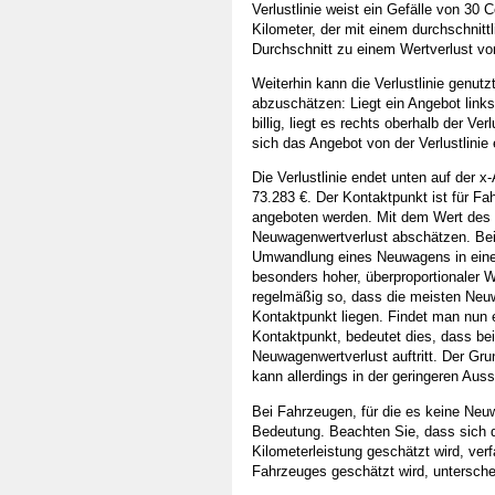
Verlustlinie weist ein Gefälle von 30 
Kilometer, der mit einem durchschnitt
Durchschnitt zu einem Wertverlust vo
Weiterhin kann die Verlustlinie genutz
abzuschätzen: Liegt ein Angebot links 
billig, liegt es rechts oberhalb der Ver
sich das Angebot von der Verlustlinie e
Die Verlustlinie endet unten auf der 
73.283 €. Der Kontaktpunkt ist für Fa
angeboten werden. Mit dem Wert des K
Neuwagenwertverlust abschätzen. Bei
Umwandlung eines Neuwagens in einen
besonders hoher, überproportionaler We
regelmäßig so, dass die meisten Neu
Kontaktpunkt liegen. Findet man nun
Kontaktpunkt, bedeutet dies, dass be
Neuwagenwertverlust auftritt. Der Gru
kann allerdings in der geringeren Aus
Bei Fahrzeugen, für die es keine Neu
Bedeutung. Beachten Sie, dass sich d
Kilometerleistung geschätzt wird, ver
Fahrzeuges geschätzt wird, untersche