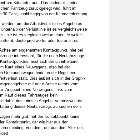
Cent pro Kilometer aus. Das bedeutet: Jeder
lichen Fahrzeug zurückgelegt wird, führt im
n 30 Cent, unabhängig von der Kilometerleistung.
t werden, um die Attraktivität eines Angebotes
unterhalb der Verlustlinie ist es vergleichsweise
lustlinie ist es vergleichsweise teuer. Je weiter
ntfernt, desto preiswerter oder teurer ist es.
x-Achse am sogenannten Kontaktpunkt, hier bei
hrzeuge interessant, für die noch Neufahrzeuge
ontaktpunktes lässt sich der unmittelbare
m Kauf eines Neuwagens, also bei der
 Gebrauchtwagen findet in der Regel ein
rtverlust statt. Dies äußert sich in der Graphik
wagenangebote auf der x-Achse rechts vom
 ein Angebot eines Neuwagens links vom
im Kauf dieses Fahrzeuges kein
nd dafür, dass dieses Angebot so preiswert ist,
stattung dieses Neufahrzeugs zu suchen sein.
wagen mehr gibt, hat der Kontaktpunkt keine
er Kontaktpunkt, der wie hier aus der
fahrensbedingt von dem, der aus dem Alter des
idet!